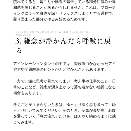
慣れてくると、肩こりや筋肉の緊張している部分に痛みや違
和感を感じることがあるかもしれません。これは、フローテ
ィングによって身体が深くリラックスしようとする過程で、
凝り固まった部分がゆるみ始めるためです。
RETURN TO YOUR BREATH WHEN YOUR MIND
WANDERS
3. 雑念が浮かんだら呼吸に戻
る
アイソレーションタンクの中では、普段気づかなかったアイ
デアや問題解決のヒントがふと浮かぶこともあります。
一方で、逆に思考が暴れてしまい、考え事や仕事のこと、日
常のことなど、雑念が湧き上がって落ち着かない感覚になる
場合もあります。
考えごとが止まらないときは、ゆっくり深く息を吸って、ゆ
っくり吐いてみてください。そのとき、空気が鼻や胸、お腹
を通っていく「息の流れ」だけを、ぼんやり眺めるように感
じてみます。